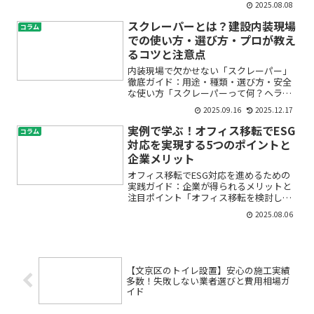
2025.08.08
「費用や期間はどのくらいかかるの？」
「退去準備で失敗しないためには？」と
スクレーパーとは？建設内装現場
コラム
不安や疑問を感じていませ...
での使い方・選び方・プロが教え
るコツと注意点
内装現場で欠かせない「スクレーパー」
徹底ガイド：用途・種類・選び方・安全
な使い方「スクレーパーって何？ヘラと
何が違うの？」——内装の現場用語は、
2025.09.16
2025.12.17
初めての方にはわかりにくいものが多い
ですよね。この記事では、内装職人が日
実例で学ぶ！オフィス移転でESG
コラム
常的に使う「スクレーパー...
対応を実現する5つのポイントと
企業メリット
オフィス移転でESG対応を進めるための
実践ガイド：企業が得られるメリットと
注目ポイント「オフィス移転を検討して
いるけど、ESG対応やサステナブルなオ
2025.08.06
フィスづくりって何から始めたらいい
の？」「省エネ設計やCSR推進も必要と
聞くけど、難しそうで...
【文京区のトイレ設置】安心の施工実績
多数！失敗しない業者選びと費用相場ガ
イド