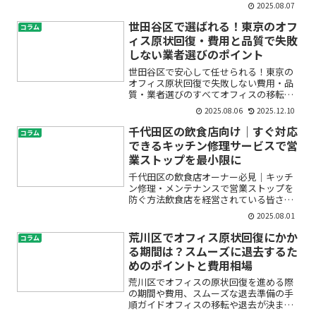
2025.08.07
ければいいのかわからない」「リモート
ワーク対応も進めたいけれど、何を用意
世田谷区で選ばれる！東京のオフ
コラム
すればいい？」とお悩みで...
ィス原状回復・費用と品質で失敗
しない業者選びのポイント
世田谷区で安心して任せられる！東京の
オフィス原状回復で失敗しない費用・品
質・業者選びのすべてオフィスの移転や
退去を控えて「原状回復って何から始め
2025.08.06
2025.12.10
ればいいの？」「費用はどのくらいかか
るの？」「世田谷区や東京で信頼できる
千代田区の飲食店向け｜すぐ対応
コラム
原状回復業者はどうやって...
できるキッチン修理サービスで営
業ストップを最小限に
千代田区の飲食店オーナー必見｜キッチ
ン修理・メンテナンスで営業ストップを
防ぐ方法飲食店を経営されている皆さ
ま、突然のキッチントラブルに不安を感
2025.08.01
じていませんか？「水漏れが止まらな
い」「機械が動かない」「厨房設備から
荒川区でオフィス原状回復にかか
コラム
異音が…」など、営業中や仕込...
る期間は？スムーズに退去するた
めのポイントと費用相場
荒川区でオフィスの原状回復を進める際
の期間や費用、スムーズな退去準備の手
順ガイドオフィスの移転や退去が決まっ
たとき、「原状回復って何をするの？」