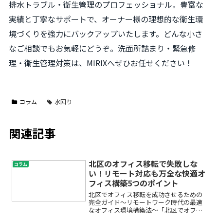
排水トラブル・衛生管理のプロフェッショナル。豊富な
実績と丁寧なサポートで、オーナー様の理想的な衛生環
境づくりを強力にバックアップいたします。どんな小さ
なご相談でもお気軽にどうぞ。洗面所詰まり・緊急修
理・衛生管理対策は、MIRIXへぜひお任せください！
コラム
水回り
関連記事
北区のオフィス移転で失敗しな
コラム
い！リモート対応も万全な快適オ
フィス構築5つのポイント
北区でオフィス移転を成功させるための
完全ガイド〜リモートワーク時代の最適
なオフィス環境構築法〜「北区でオフィ
スを移転したいけれど、どこから手をつ