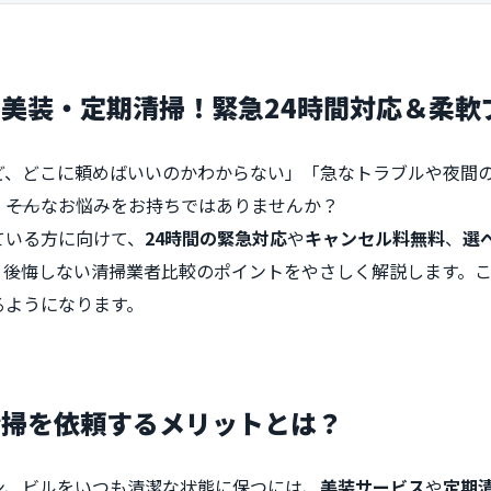
美装・定期清掃！緊急24時間対応＆柔軟
ど、どこに頼めばいいのかわからない」「急なトラブルや夜間
――そんなお悩みをお持ちではありませんか？
ている方に向けて、
24時間の緊急対応
や
キャンセル料無料
、
選
、後悔しない清掃業者比較のポイントをやさしく解説します。
るようになります。
清掃を依頼するメリットとは？
ン、ビルをいつも清潔な状態に保つには、
美装サービス
や
定期