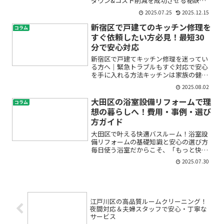
ダウン&コスト削減を成功させる秘訣杉
並区で賃貸物件や店舗・オフィスビルな
2025.07.25
2025.12.15
どを所有しているオーナーの方、「空室
がなかなか埋まらない」「空調設備の老
新宿区で戸建てのキッチン修理を
コラム
朽化で入居者から相談が増え...
すぐ依頼したい方必見！最短30
分で安心対応
新宿区で戸建てキッチン修理を迷ってい
る方へ｜緊急トラブルもすぐ対応で安心
を手に入れる方法キッチンは家族の健康
を支える大切な場所。突然の水漏れや蛇
2025.08.02
口の故障、排水の詰まりなど、キッチン
のトラブルはいつ起こるかわかりませ
大田区の浴室設備リフォームで理
コラム
ん。「すぐ修理したいけど、...
想の暮らしへ！費用・事例・選び
方ガイド
大田区で叶える快適バスルーム！浴室設
備リフォームの基礎知識と安心の選び方
毎日使う浴室だからこそ、「もっと快適
にしたい」「古くなった設備を新しくし
2025.07.30
たい」と感じていませんか？大田区で浴
室設備リフォームを考えている方の中に
は、「費用はどのくらいか...
江戸川区の高品質ルームクリーニング！
夜間対応＆夫婦スタッフで安心・丁寧な
サービス