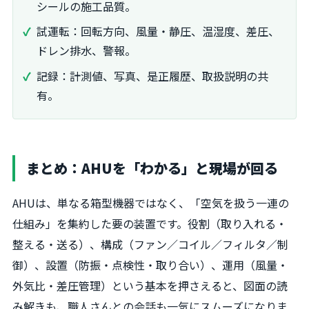
シールの施工品質。
試運転：回転方向、風量・静圧、温湿度、差圧、
ドレン排水、警報。
記録：計測値、写真、是正履歴、取扱説明の共
有。
まとめ：AHUを「わかる」と現場が回る
AHUは、単なる箱型機器ではなく、「空気を扱う一連の
仕組み」を集約した要の装置です。役割（取り入れる・
整える・送る）、構成（ファン／コイル／フィルタ／制
御）、設置（防振・点検性・取り合い）、運用（風量・
外気比・差圧管理）という基本を押さえると、図面の読
み解きも、職人さんとの会話も一気にスムーズになりま