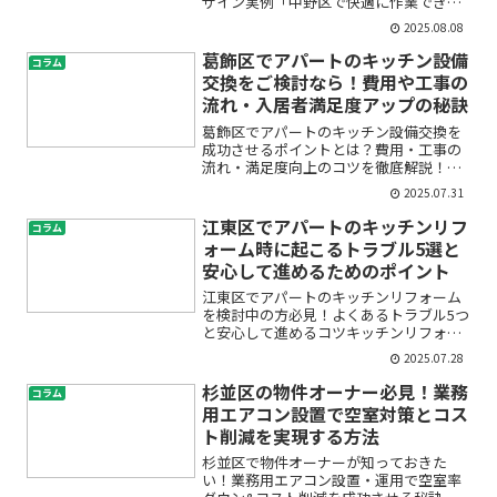
ザイン実例「中野区で快適に作業できる
コワーキングスペースを探しているけれ
2025.08.08
ど、どんな内装が自分に合うのか分から
ない」「おしゃれで落ち着くワークスペ
葛飾区でアパートのキッチン設備
コラム
ースを利用したいけれど、...
交換をご検討なら！費用や工事の
流れ・入居者満足度アップの秘訣
葛飾区でアパートのキッチン設備交換を
成功させるポイントとは？費用・工事の
流れ・満足度向上のコツを徹底解説！
「アパートのキッチン設備が古くなって
2025.07.31
きたけど、どのくらい費用がかかる
の？」「設備交換の流れや、信頼できる
江東区でアパートのキッチンリフ
コラム
業者の選び方がわからなくて不安...
ォーム時に起こるトラブル5選と
安心して進めるためのポイント
江東区でアパートのキッチンリフォーム
を検討中の方必見！よくあるトラブル5つ
と安心して進めるコツキッチンリフォー
ムを考えているけれど、「トラブルが多
2025.07.28
いと聞くので不安」「どこに頼めばいい
の？」「費用や工期が心配…」と悩んで
杉並区の物件オーナー必見！業務
コラム
いませんか？特に江東区...
用エアコン設置で空室対策とコス
ト削減を実現する方法
杉並区で物件オーナーが知っておきた
い！業務用エアコン設置・運用で空室率