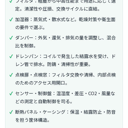
フィルタ：粗塵から中高性能まで用途に応じて選
定。清潔性や圧損、交換サイクルに直結。
加湿器：蒸気式・散水式など。乾燥対策や衛生面
の要件で選ぶ。
ダンパー：外気・還気・排気の量を調整し、混合
比を制御。
ドレンパン：コイルで発生した結露水を受け、ド
レン管で排水。防錆・清掃性が重要。
点検扉・点検窓：フィルタ交換や清掃、内部点検
のためのアクセス用開口。
センサー・制御盤：温湿度・差圧・CO2・風量な
どの測定と自動制御を司る。
断熱パネル・ケーシング：保温・結露防止・防音
を担う筐体構造。