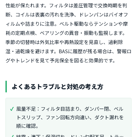
性能が保たれます。フィルタは差圧管理で交換時期を判
断、コイルは表裏の汚れを洗浄、ドレンパンはバイオフ
ィルムや詰まりに注意。ベルト駆動ならテンションや摩
耗の定期点検、ベアリングの異音・振動も監視します。
季節の切替時は外気比率や再熱設定を見直し、過剰除
湿・過乾燥を避けます。BASに履歴が残る場合は、警報ロ
グやトレンドを見て予兆保全を図ると効果的です。
よくあるトラブルと対処の考え方
風量不足：フィルタ目詰まり、ダンパー閉、ベル
トスリップ、ファン回転方向違い、ダクト漏れを
順に確認。
結露・滴下：保温切れ、ドレン勾配不足、トラッ