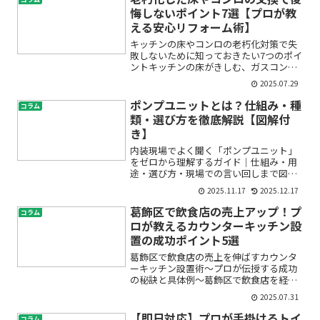
悔しないポイント7選【プロが教
える安心リフォーム術】
キッチンの床やコンロの老朽化対策で失
敗しないために知っておきたい7つのポイ
ントキッチンの床がきしむ、ガスコンロ
の点火が不安定——そんな小さな不調
2025.07.29
も、「そろそろリフォーム時期かな」と
悩み始めるきっかけになりますよね。け
ポンプユニットとは？仕組み・種
コラム
れど、いざコンロ交換や床...
類・選び方を徹底解説【図解付
き】
内装現場でよく聞く「ポンプユニット」
をゼロから理解するガイド｜仕組み・用
途・選び方・現場での言い回しまで図面
や工程打合せで「ここ、ポンプユニット
2025.11.17
2025.12.17
が入ります」と言われて、具体的に何を
指すのかイメージできず不安になったこ
葛飾区で飲食店の売上アップ！プ
コラム
とはありませんか？建設の...
ロが教えるカウンターキッチン設
置の成功ポイント5選
葛飾区で飲食店の売上を伸ばすカウンタ
ーキッチン設置術～プロが伝授する成功
の秘訣と具体例～葛飾区で飲食店を経営
している、もしくはこれから開業を考え
2025.07.31
ているあなたへ。「カウンターキッチン
って本当に売上が伸びるの？」「設置費
【即日対応】プロが手掛けるトイ
コラム