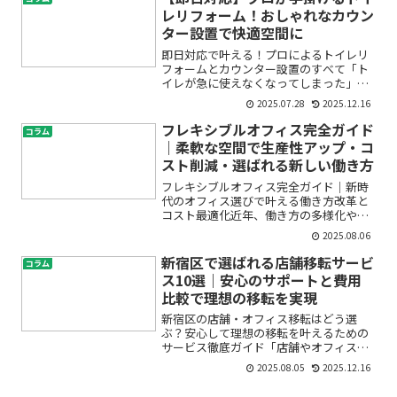
用やレイアウトのコツが知...
レリフォーム！おしゃれなカウン
ター設置で快適空間に
即日対応で叶える！プロによるトイレリ
フォームとカウンター設置のすべて「ト
イレが急に使えなくなってしまった」
「古くなったトイレをおしゃれにリフォ
2025.07.28
2025.12.16
ームしたい」「収納スペースが足りず困
っている」——そんなお悩みをお持ちで
フレキシブルオフィス完全ガイド
コラム
はありませんか？トイレは毎...
｜柔軟な空間で生産性アップ・コ
スト削減・選ばれる新しい働き方
フレキシブルオフィス完全ガイド｜新時
代のオフィス選びで叶える働き方改革と
コスト最適化近年、働き方の多様化やコ
スト削減のニーズから「フレキシブルオ
2025.08.06
フィス」「シェアオフィス」「コワーキ
ングスペース」など、従来のオフィスと
新宿区で選ばれる店舗移転サービ
コラム
は異なる新しい空間が注目...
ス10選｜安心のサポートと費用
比較で理想の移転を実現
新宿区の店舗・オフィス移転はどう選
ぶ？安心して理想の移転を叶えるための
サービス徹底ガイド「店舗やオフィスの
移転を考えているけれど、何から始めて
2025.08.05
2025.12.16
よいか分からない」「新宿区で信頼でき
る店舗移転サービスはどこ？」そんな不